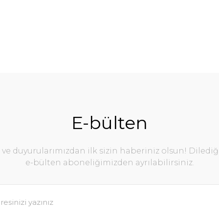
E-bülten
e duyurularımızdan ilk sizin haberiniz olsun! Diledi
e-bülten aboneliğimizden ayrılabilirsiniz.