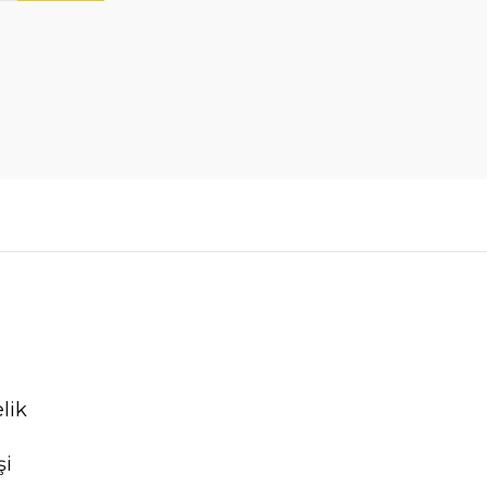
lik
şi