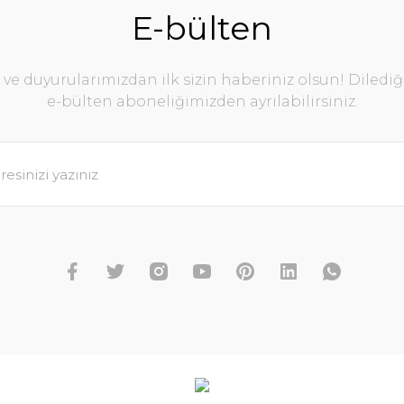
E-bülten
e duyurularımızdan ilk sizin haberiniz olsun! Diledi
e-bülten aboneliğimizden ayrılabilirsiniz.