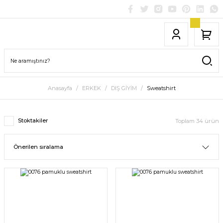
Anasayfa
ERKEK
DIŞ GİYİM
Sweatshirt
Stoktakiler
Toplam 34 ürün