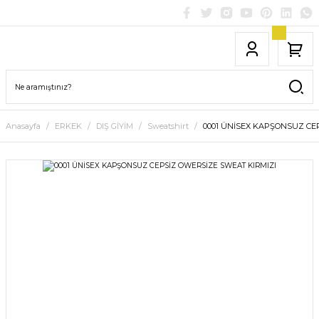
Anasayfa
ERKEK
DIŞ GİYİM
Sweatshirt
0001 ÜNİSEX KAPŞONSUZ CE