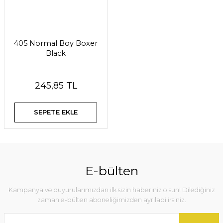
405 Normal Boy Boxer
Black
245,85 TL
SEPETE EKLE
E-bülten
Kampanya ve duyurularımızdan ilk sizin haberiniz olsun! Dilediğiniz
zaman e-bülten aboneliğimizden ayrılabilirsiniz.