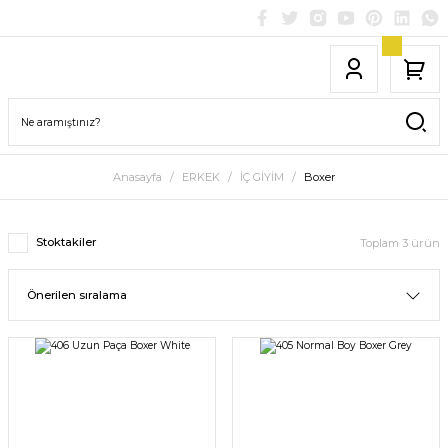
Anasayfa
ERKEK
İÇ GİYİM
Boxer
Stoktakiler
Toplam 3 ürün