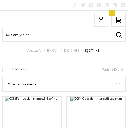
Anasayfa
BAYAN
DIŞ GİYİM
EŞOFMAN
Stoktakiler
Toplam 10 ürün