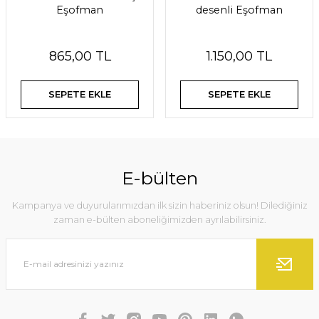
Eşofman
desenli Eşofman
865,00 TL
1.150,00 TL
SEPETE EKLE
SEPETE EKLE
E-bülten
Kampanya ve duyurularımızdan ilk sizin haberiniz olsun! Dilediğiniz
zaman e-bülten aboneliğimizden ayrılabilirsiniz.