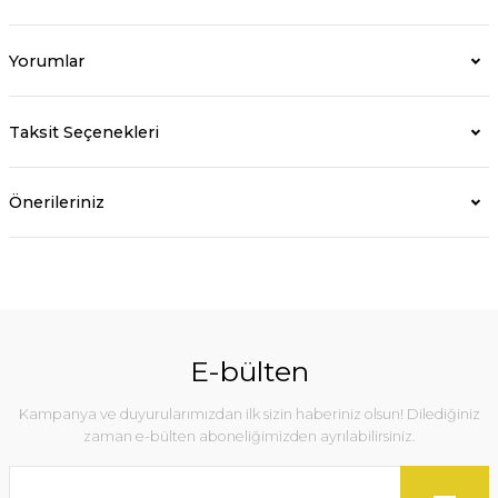
Yorumlar
Taksit Seçenekleri
Önerileriniz
E-bülten
Kampanya ve duyurularımızdan ilk sizin haberiniz olsun! Dilediğiniz
zaman e-bülten aboneliğimizden ayrılabilirsiniz.