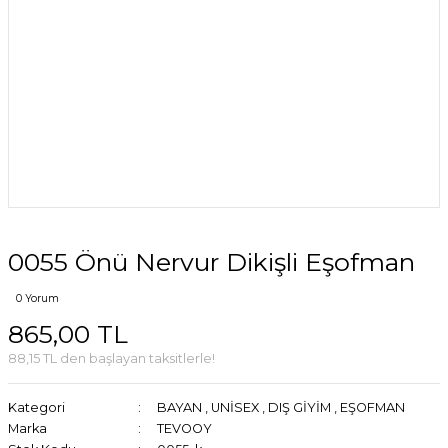
0055 Önü Nervur Dikişli Eşofman
0 Yorum
865,00 TL
88,15 TL den başlayan taksitlerle!
Kategori
BAYAN
,
UNİSEX
,
DIŞ GİYİM
,
EŞOFMAN
Marka
TEVOOY