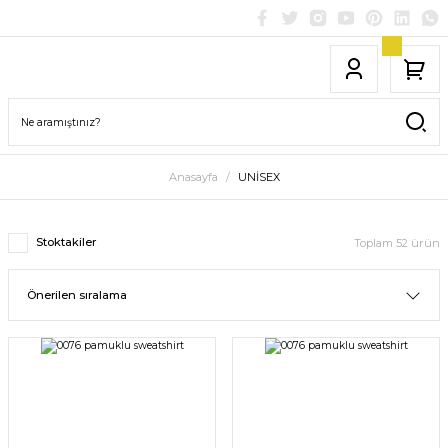
Anasayfa
UNİSEX
Stoktakiler
Toplam 52 ürün