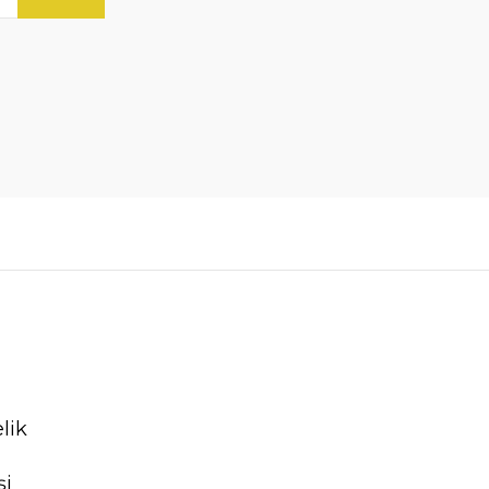
lik
şi