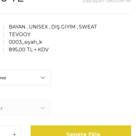
başlayan taksitlerle!
BAYAN
,
UNİSEX
,
DIŞ GİYİM
,
SWEAT
TEVOOY
0003_siyah_k
895,00 TL + KDV
Sepete Ekle