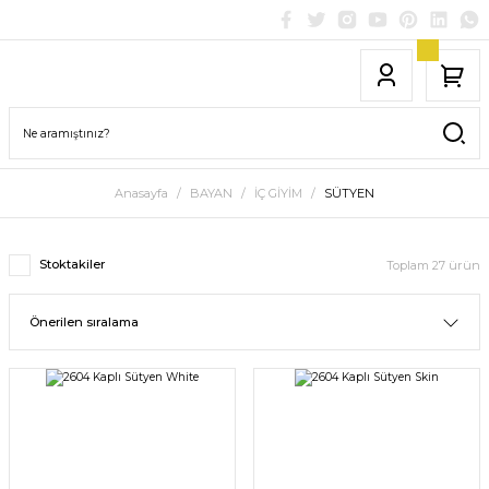
Anasayfa
BAYAN
İÇ GİYİM
SÜTYEN
Stoktakiler
Toplam 27 ürün