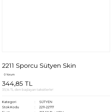
2211 Sporcu Sütyen Skin
0 Yorum
344,85 TL
35,14 TL den başlayan taksitlerle!
Kategori
SÜTYEN
Stok Kodu
2211-22717