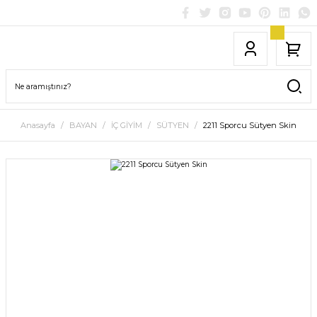
Anasayfa
BAYAN
İÇ GİYİM
SÜTYEN
2211 Sporcu Sütyen Skin