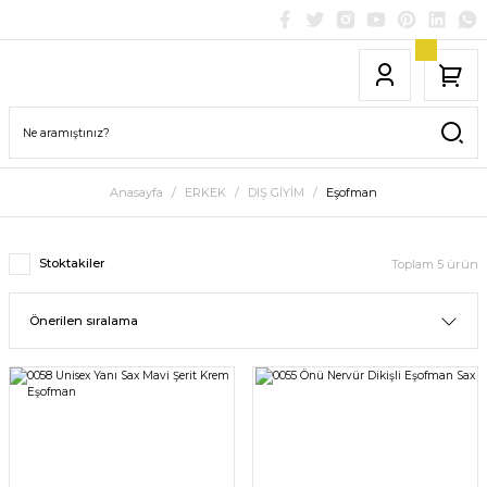
Anasayfa
ERKEK
DIŞ GİYİM
Eşofman
Stoktakiler
Toplam 5 ürün