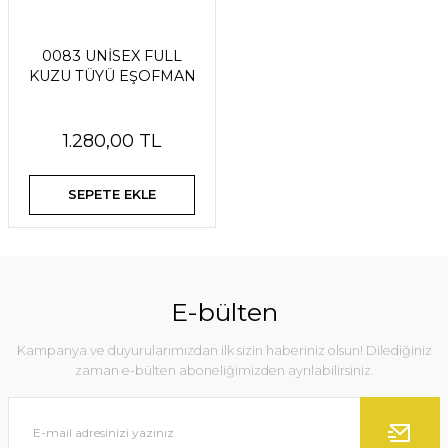
0083 UNİSEX FULL
KUZU TÜYÜ EŞOFMAN
1.280,00 TL
SEPETE EKLE
E-bülten
Kampanya ve duyurularımızdan ilk sizin haberiniz olsun! Dilediğiniz
zaman e-bülten aboneliğimizden ayrılabilirsiniz.