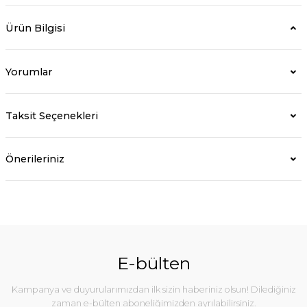
Ürün Bilgisi
Yorumlar
Taksit Seçenekleri
Önerileriniz
E-bülten
Kampanya ve duyurularımızdan ilk sizin haberiniz olsun! Dilediğiniz
zaman e-bülten aboneliğimizden ayrılabilirsiniz.