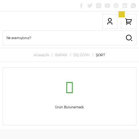
Anasayfa
BAYAN
DIŞ GİYİM
ŞORT
Ürün Bulunamadı.