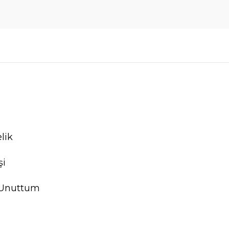
lik
şi
 Unuttum