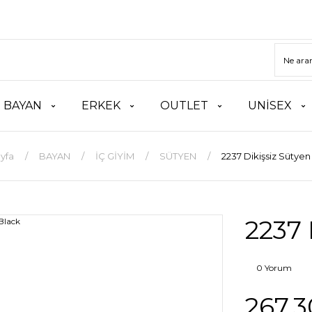
BAYAN
ERKEK
OUTLET
UNİSEX
yfa
BAYAN
İÇ GİYİM
SÜTYEN
2237 Dikişsiz Sütyen
2237 
0 Yorum
267,3