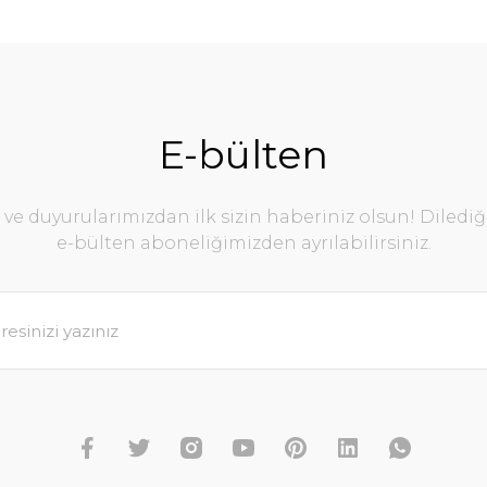
E-bülten
e duyurularımızdan ilk sizin haberiniz olsun! Diledi
e-bülten aboneliğimizden ayrılabilirsiniz.