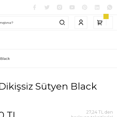
 Black
Dikişsiz Sütyen Black
0 TL
27,24 TL den