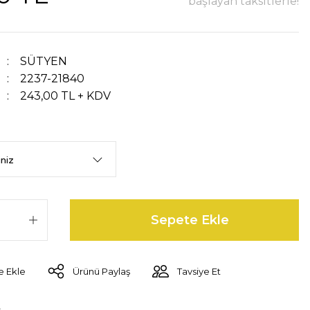
başlayan taksitlerle!
SÜTYEN
2237-21840
243,00 TL + KDV
Sepete Ekle
Ürünü Paylaş
Tavsiye Et