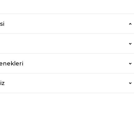
r
si
enekleri
iz