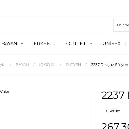
BAYAN
ERKEK
OUTLET
UNİSEX
yfa
BAYAN
İÇ GİYİM
SÜTYEN
2237 Dikişsiz Sütyen
2237 
0 Yorum
267,3