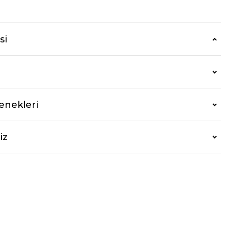
r
si
enekleri
iz