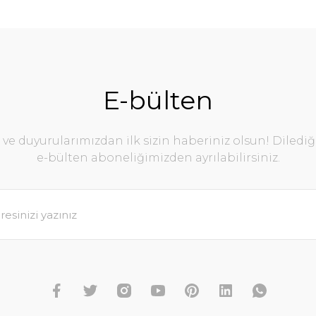
E-bülten
e duyurularımızdan ilk sizin haberiniz olsun! Diledi
e-bülten aboneliğimizden ayrılabilirsiniz.