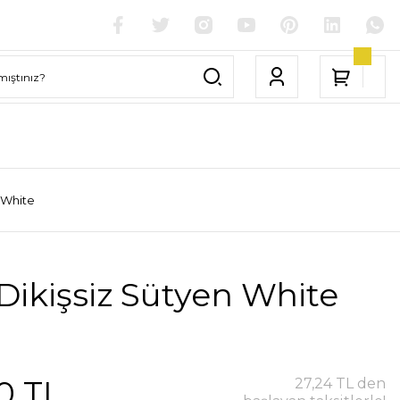
 White
Dikişsiz Sütyen White
0 TL
27,24 TL den