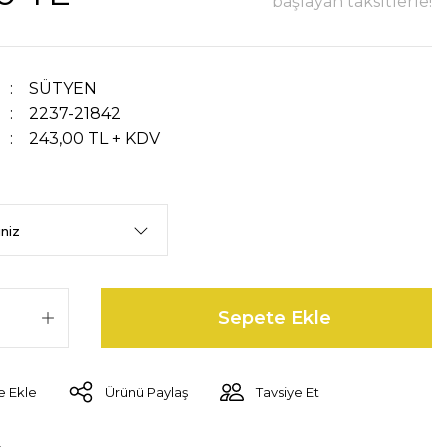
başlayan taksitlerle!
SÜTYEN
2237-21842
243,00 TL + KDV
Sepete Ekle
Ürünü Paylaş
Tavsiye Et