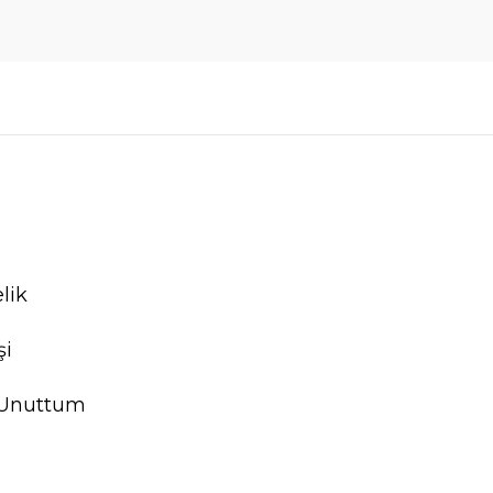
lik
şi
 Unuttum