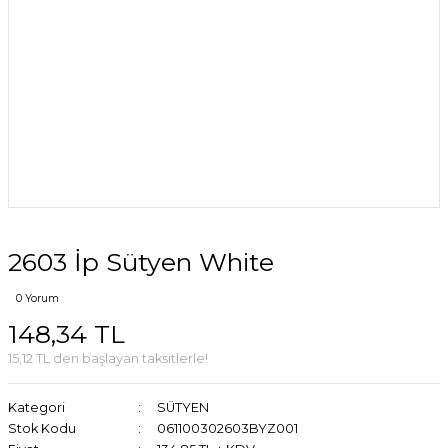
2603 İp Sütyen White
0 Yorum
148,34 TL
15,12 TL den başlayan taksitlerle!
Kategori
SÜTYEN
Stok Kodu
061100302603BYZ001