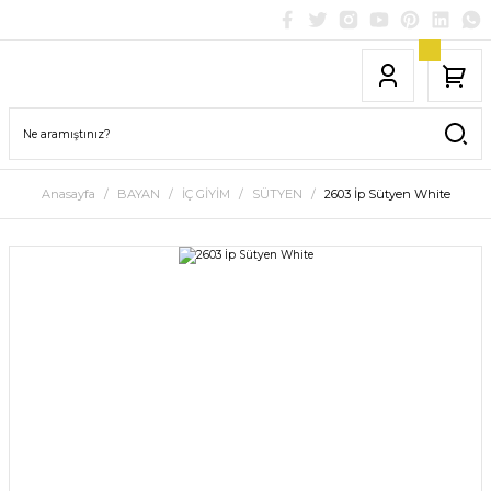
Anasayfa
BAYAN
İÇ GİYİM
SÜTYEN
2603 İp Sütyen White