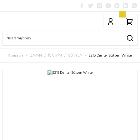
Anasayfa
BAYAN
İÇ GİYİM
SÜTYEN
2215 Dantel Sütyen White