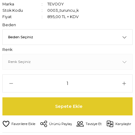
Marka
TEVOOY
Stok Kodu
0003_turuncu_k
Fiyat
895,00 TL + KDV
Beden
Renk
Sepete Ekle
Ürünü Paylaş
Tavsiye Et
Karşılaştır