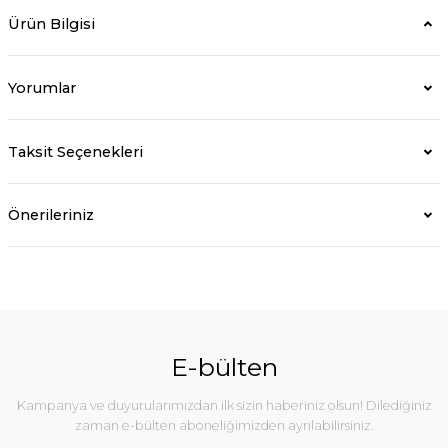
Ürün Bilgisi
Yorumlar
Taksit Seçenekleri
Önerileriniz
E-bülten
Kampanya ve duyurularımızdan ilk sizin haberiniz olsun! Dilediğiniz
zaman e-bülten aboneliğimizden ayrılabilirsiniz.