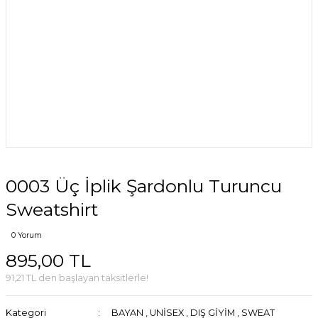
0003 Üç İplik Şardonlu Turuncu
Sweatshirt
0 Yorum
895,00 TL
91,21 TL den başlayan taksitlerle!
Kategori
BAYAN
,
UNİSEX
,
DIŞ GİYİM
,
SWEAT