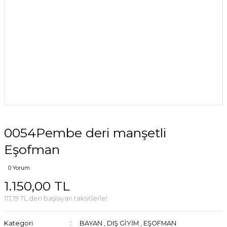
0054Pembe deri manşetli
Eşofman
0 Yorum
1.150,00 TL
117,19 TL den başlayan taksitlerle!
Kategori
BAYAN
,
DIŞ GİYİM
,
EŞOFMAN