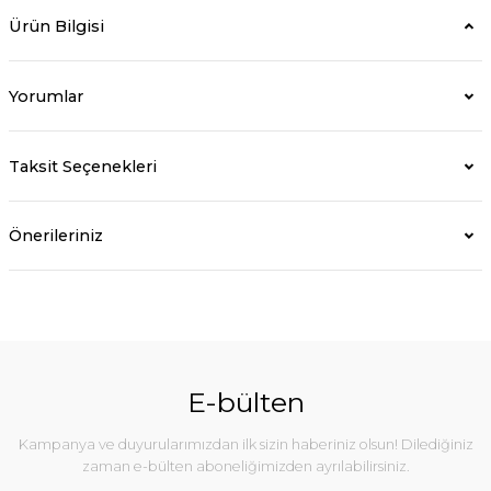
Ürün Bilgisi
Yorumlar
Taksit Seçenekleri
Önerileriniz
E-bülten
Kampanya ve duyurularımızdan ilk sizin haberiniz olsun! Dilediğiniz
zaman e-bülten aboneliğimizden ayrılabilirsiniz.