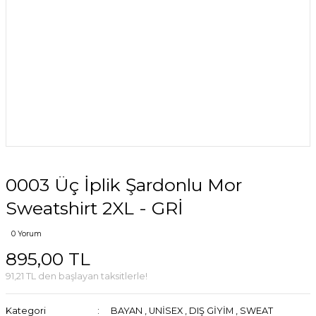
0003 Üç İplik Şardonlu Mor
Sweatshirt 2XL - GRİ
0 Yorum
895,00 TL
91,21 TL den başlayan taksitlerle!
Kategori
BAYAN
,
UNİSEX
,
DIŞ GİYİM
,
SWEAT