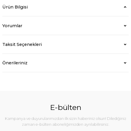
Ürün Bilgisi
Yorumlar
Taksit Seçenekleri
Önerileriniz
E-bülten
Kampanya ve duyurularımızdan ilk sizin haberiniz olsun! Dilediğiniz
zaman e-bülten aboneliğimizden ayrılabilirsiniz.