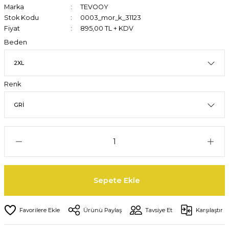
Marka
TEVOOY
Stok Kodu
0003_mor_k_31123
Fiyat
895,00 TL + KDV
Beden
Renk
Sepete Ekle
Ürünü Paylaş
Tavsiye Et
Karşılaştır