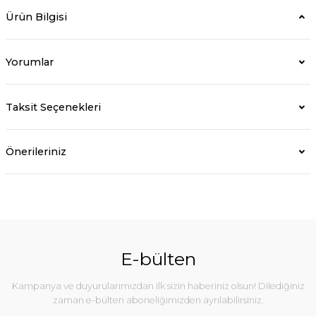
Ürün Bilgisi
Yorumlar
Taksit Seçenekleri
Önerileriniz
E-bülten
Kampanya ve duyurularımızdan ilk sizin haberiniz olsun! Dilediğiniz
zaman e-bülten aboneliğimizden ayrılabilirsiniz.