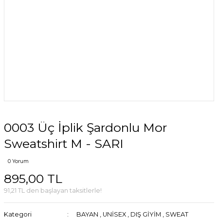
0003 Üç İplik Şardonlu Mor
Sweatshirt M - SARI
0 Yorum
895,00 TL
91,21 TL den başlayan taksitlerle!
Kategori
BAYAN
,
UNİSEX
,
DIŞ GİYİM
,
SWEAT