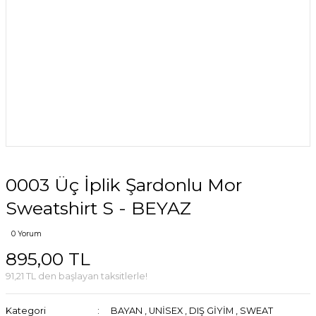
0003 Üç İplik Şardonlu Mor
Sweatshirt S - BEYAZ
0 Yorum
895,00 TL
91,21 TL den başlayan taksitlerle!
Kategori
BAYAN
,
UNİSEX
,
DIŞ GİYİM
,
SWEAT