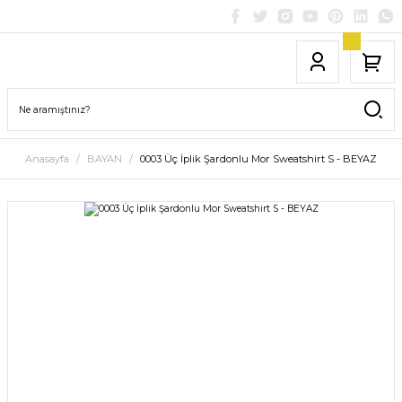
Anasayfa
BAYAN
0003 Üç İplik Şardonlu Mor Sweatshirt S - BEYAZ