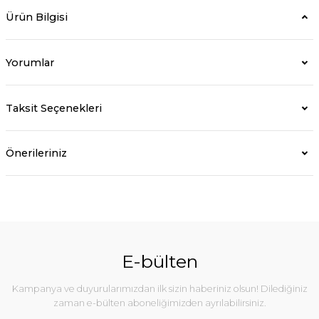
Ürün Bilgisi
Yorumlar
Taksit Seçenekleri
Önerileriniz
E-bülten
Kampanya ve duyurularımızdan ilk sizin haberiniz olsun! Dilediğiniz
zaman e-bülten aboneliğimizden ayrılabilirsiniz.