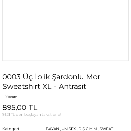
0003 Üç İplik Şardonlu Mor
Sweatshirt XL - Antrasit
0 Yorum
895,00 TL
91,21 TL den başlayan taksitlerle!
Kategori
BAYAN
,
UNİSEX
,
DIŞ GİYİM
,
SWEAT