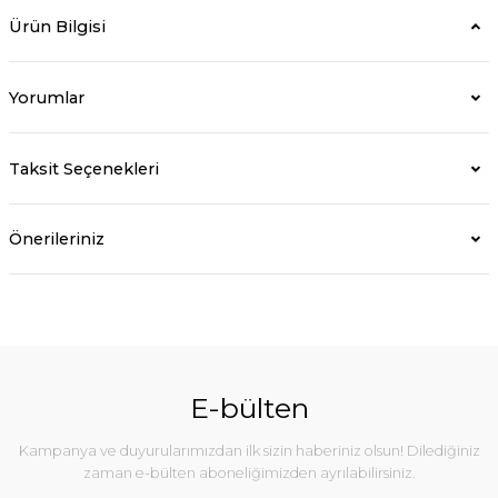
Ürün Bilgisi
Yorumlar
Taksit Seçenekleri
Önerileriniz
E-bülten
Kampanya ve duyurularımızdan ilk sizin haberiniz olsun! Dilediğiniz
zaman e-bülten aboneliğimizden ayrılabilirsiniz.