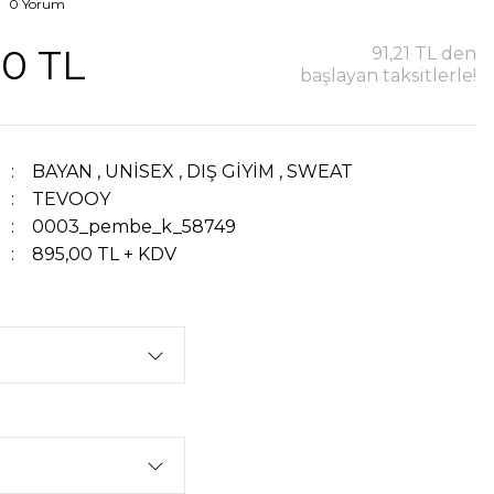
0 Yorum
00 TL
91,21 TL den
başlayan taksitlerle!
BAYAN
,
UNİSEX
,
DIŞ GİYİM
,
SWEAT
TEVOOY
0003_pembe_k_58749
895,00 TL + KDV