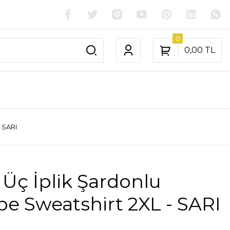
0
0,00 TL
 SARI
Üç İplik Şardonlu
e Sweatshirt 2XL - SARI