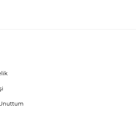
lik
şi
 Unuttum