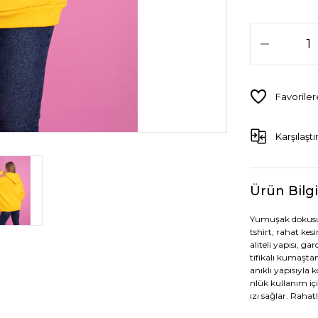
Karşılaştı
Ürün Bilgi
Yumuşak dokusu v
tshirt, rahat ke
aliteli yapısı,
tifikalı kumaşta
anıklı yapısıyla 
nlük kullanım iç
ızı sağlar. Rahatl