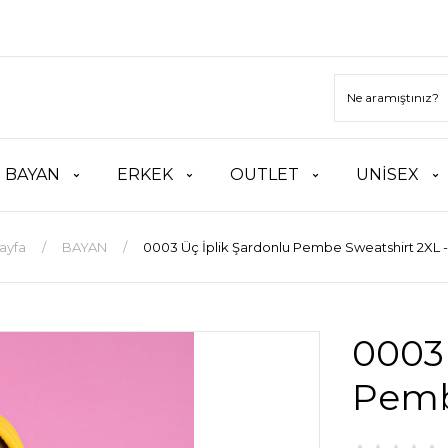
BAYAN
ERKEK
OUTLET
UNİSEX
ayfa
BAYAN
0003 Üç İplik Şardonlu Pembe Sweatshirt 2XL -
0003 
Pemb