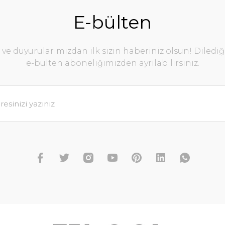
E-bülten
e duyurularımızdan ilk sizin haberiniz olsun! Diledi
e-bülten aboneliğimizden ayrılabilirsiniz.