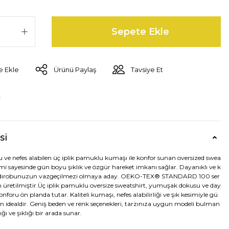
Sepete Ekle
Ürünü Paylaş
Tavsiye Et
r
si
e nefes alabilen üç iplik pamuklu kumaşı ile konfor sunan oversized swea
simi sayesinde gün boyu şıklık ve özgür hareket imkanı sağlar. Dayanıklı ve k
 gardırobunuzun vazgeçilmezi olmaya aday. OEKO-TEX® STANDARD 100 ser
n üretilmiştir.Üç iplik pamuklu oversize sweatshirt, yumuşak dokusu ve day
konforu ön planda tutar. Kaliteli kumaşı, nefes alabilirliği ve şık kesimiyle gü
in idealdir. Geniş beden ve renk seçenekleri, tarzınıza uygun modeli bulman
ığı ve şıklığı bir arada sunar.