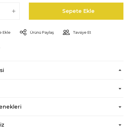
Sepete Ekle
Ürünü Paylaş
Tavsiye Et
r
si
enekleri
iz