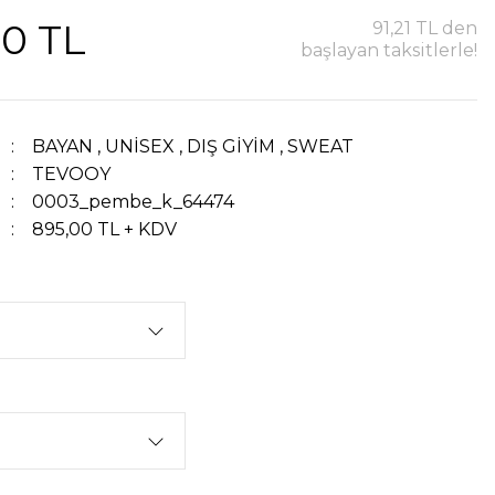
00 TL
91,21 TL den
başlayan taksitlerle!
BAYAN
,
UNİSEX
,
DIŞ GİYİM
,
SWEAT
TEVOOY
0003_pembe_k_64474
895,00 TL + KDV