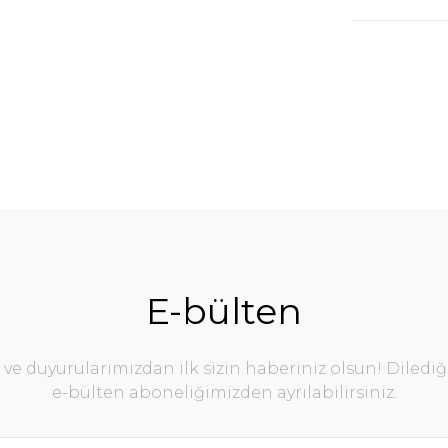
E-bülten
e duyurularımızdan ilk sizin haberiniz olsun! Diledi
e-bülten aboneliğimizden ayrılabilirsiniz.