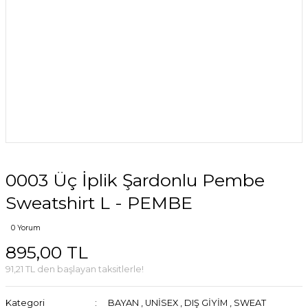
0003 Üç İplik Şardonlu Pembe
Sweatshirt L - PEMBE
0 Yorum
895,00 TL
91,21 TL den başlayan taksitlerle!
Kategori
BAYAN
,
UNİSEX
,
DIŞ GİYİM
,
SWEAT