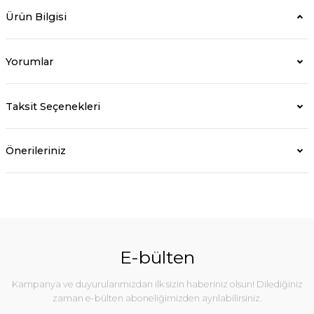
Ürün Bilgisi
Yorumlar
Taksit Seçenekleri
Önerileriniz
E-bülten
Kampanya ve duyurularımızdan ilk sizin haberiniz olsun! Dilediğiniz
zaman e-bülten aboneliğimizden ayrılabilirsiniz.