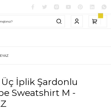
BEYAZ
Üç İplik Şardonlu
e Sweatshirt M -
AZ