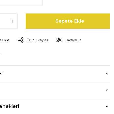
Sepete Ekle
Ürünü Paylaş
Tavsiye Et
r
si
enekleri