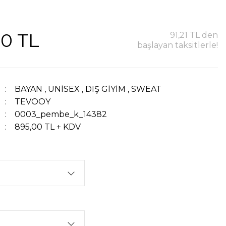
00 TL
91,21 TL den
başlayan taksitlerle!
BAYAN
,
UNİSEX
,
DIŞ GİYİM
,
SWEAT
TEVOOY
0003_pembe_k_14382
895,00 TL + KDV