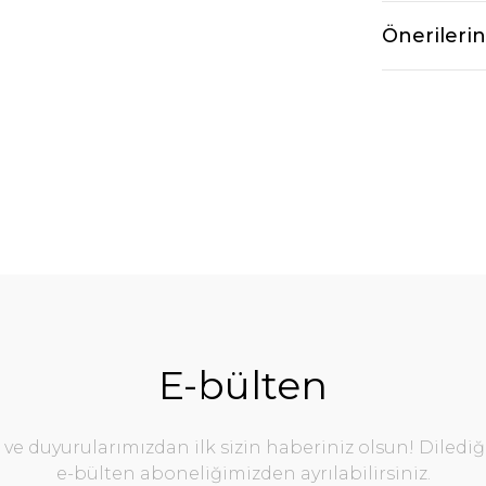
Önerilerin
E-bülten
e duyurularımızdan ilk sizin haberiniz olsun! Diledi
e-bülten aboneliğimizden ayrılabilirsiniz.