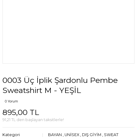
0003 Üç İplik Şardonlu Pembe
Sweatshirt M - YEŞİL
0 Yorum
895,00 TL
91,21 TL den başlayan taksitlerle!
Kategori
BAYAN
,
UNİSEX
,
DIŞ GİYİM
,
SWEAT