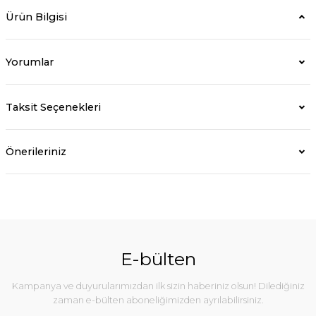
Ürün Bilgisi
Yorumlar
Taksit Seçenekleri
Önerileriniz
E-bülten
Kampanya ve duyurularımızdan ilk sizin haberiniz olsun! Dilediğiniz
zaman e-bülten aboneliğimizden ayrılabilirsiniz.