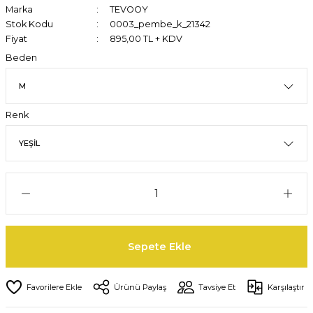
Marka
TEVOOY
Stok Kodu
0003_pembe_k_21342
Fiyat
895,00 TL + KDV
Beden
Renk
Sepete Ekle
Ürünü Paylaş
Tavsiye Et
Karşılaştır