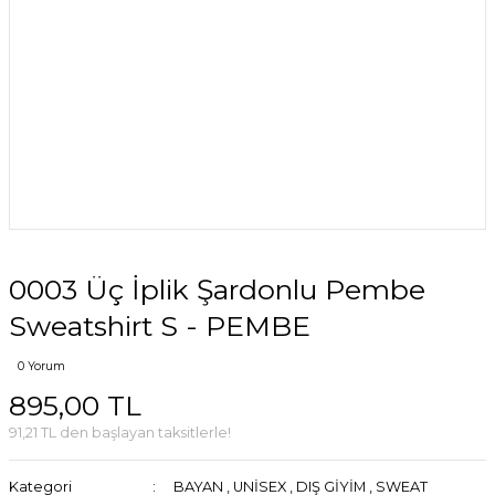
0003 Üç İplik Şardonlu Pembe
Sweatshirt S - PEMBE
0 Yorum
895,00 TL
91,21 TL den başlayan taksitlerle!
Kategori
BAYAN
,
UNİSEX
,
DIŞ GİYİM
,
SWEAT