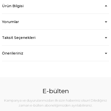
Ürün Bilgisi
Yorumlar
Taksit Seçenekleri
Önerileriniz
E-bülten
Kampanya ve duyurularımızdan ilk sizin haberiniz olsun! Dilediğiniz
zaman e-bülten aboneliğimizden ayrılabilirsiniz.