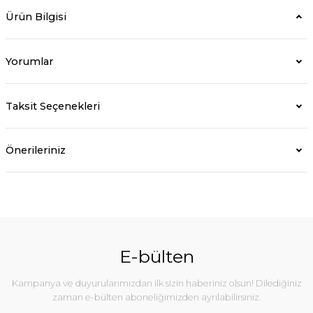
Ürün Bilgisi
Yorumlar
Taksit Seçenekleri
Önerileriniz
E-bülten
Kampanya ve duyurularımızdan ilk sizin haberiniz olsun! Dilediğiniz
zaman e-bülten aboneliğimizden ayrılabilirsiniz.