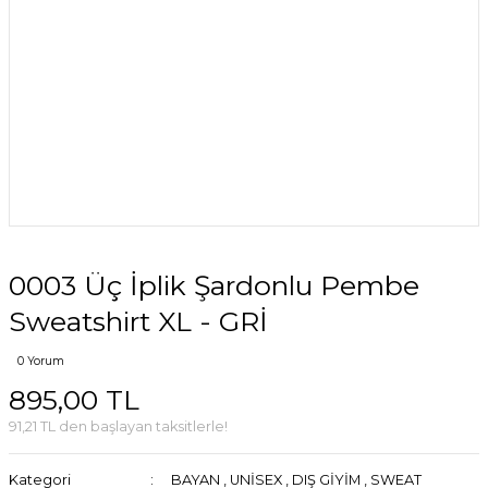
0003 Üç İplik Şardonlu Pembe
Sweatshirt XL - GRİ
0 Yorum
895,00 TL
91,21 TL den başlayan taksitlerle!
Kategori
BAYAN
,
UNİSEX
,
DIŞ GİYİM
,
SWEAT