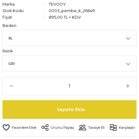
Marka
TEVOOY
Stok Kodu
0003_pembe_k_26649
Fiyat
895,00 TL + KDV
Beden
Renk
Sepete Ekle
Ürünü Paylaş
Tavsiye Et
Karşılaştır