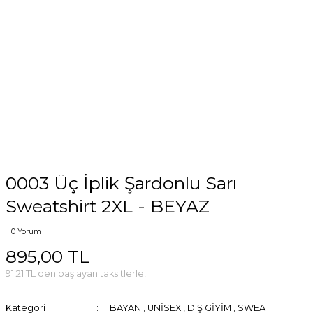
0003 Üç İplik Şardonlu Sarı
Sweatshirt 2XL - BEYAZ
0 Yorum
895,00 TL
91,21 TL den başlayan taksitlerle!
Kategori
BAYAN
,
UNİSEX
,
DIŞ GİYİM
,
SWEAT