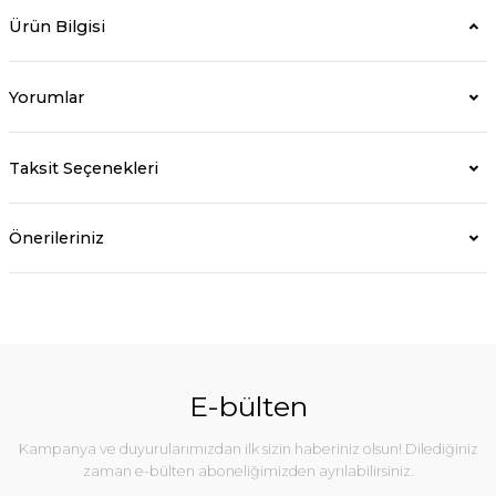
Ürün Bilgisi
Yorumlar
Taksit Seçenekleri
Önerileriniz
E-bülten
Kampanya ve duyurularımızdan ilk sizin haberiniz olsun! Dilediğiniz
zaman e-bülten aboneliğimizden ayrılabilirsiniz.