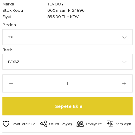
Marka
TEVOOY
Stok Kodu
0003_sari_k_24896
Fiyat
895,00 TL + KDV
Beden
Renk
Sepete Ekle
Ürünü Paylaş
Tavsiye Et
Karşılaştır