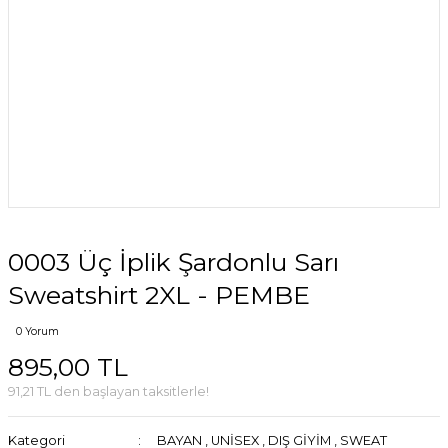
0003 Üç İplik Şardonlu Sarı
Sweatshirt 2XL - PEMBE
0 Yorum
895,00 TL
91,21 TL den başlayan taksitlerle!
Kategori
BAYAN
,
UNİSEX
,
DIŞ GİYİM
,
SWEAT