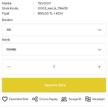
Marka
TEVOOY
Stok Kodu
0003_sari_k_78409
Fiyat
895,00 TL + KDV
Beden
Renk
Sepete Ekle
Ürünü Paylaş
Tavsiye Et
Karşılaştır