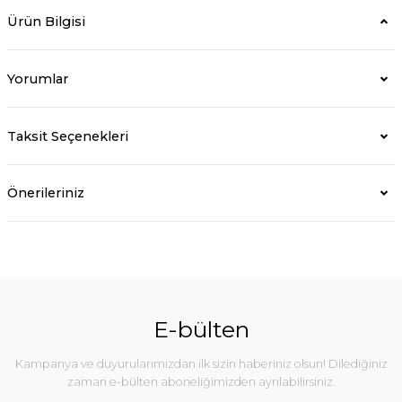
Ürün Bilgisi
Yorumlar
Taksit Seçenekleri
Önerileriniz
E-bülten
Kampanya ve duyurularımızdan ilk sizin haberiniz olsun! Dilediğiniz
zaman e-bülten aboneliğimizden ayrılabilirsiniz.