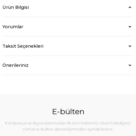
Ürün Bilgisi
Yorumlar
Taksit Seçenekleri
Önerileriniz
E-bülten
Kampanya ve duyurularımızdan ilk sizin haberiniz olsun! Dilediğiniz
zaman e-bülten aboneliğimizden ayrılabilirsiniz.