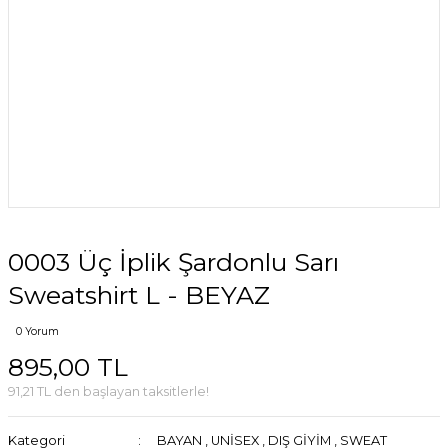
0003 Üç İplik Şardonlu Sarı
Sweatshirt L - BEYAZ
0 Yorum
895,00 TL
91,21 TL den başlayan taksitlerle!
Kategori
BAYAN
,
UNİSEX
,
DIŞ GİYİM
,
SWEAT