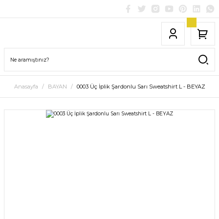
Anasayfa
BAYAN
0003 Üç İplik Şardonlu Sarı Sweatshirt L - BEYAZ