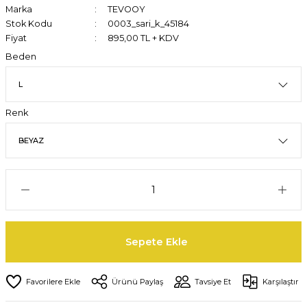
Marka
TEVOOY
Stok Kodu
0003_sari_k_45184
Fiyat
895,00 TL + KDV
Beden
Renk
Sepete Ekle
Ürünü Paylaş
Tavsiye Et
Karşılaştır