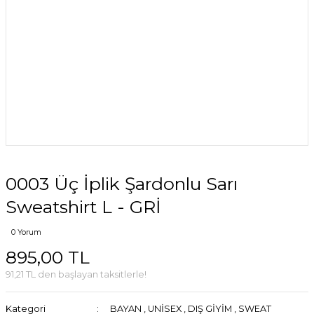
0003 Üç İplik Şardonlu Sarı
Sweatshirt L - GRİ
0 Yorum
895,00 TL
91,21 TL den başlayan taksitlerle!
Kategori
BAYAN
,
UNİSEX
,
DIŞ GİYİM
,
SWEAT