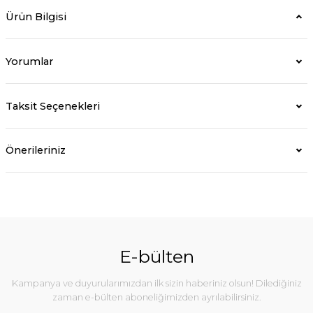
Ürün Bilgisi
Yorumlar
Taksit Seçenekleri
Önerileriniz
E-bülten
Kampanya ve duyurularımızdan ilk sizin haberiniz olsun! Dilediğiniz
zaman e-bülten aboneliğimizden ayrılabilirsiniz.