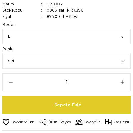
Marka
TEVOOY
Stok Kodu
0003_sari_k_36396
Fiyat
895,00 TL + KDV
Beden
Renk
Sepete Ekle
Ürünü Paylaş
Tavsiye Et
Karşılaştır