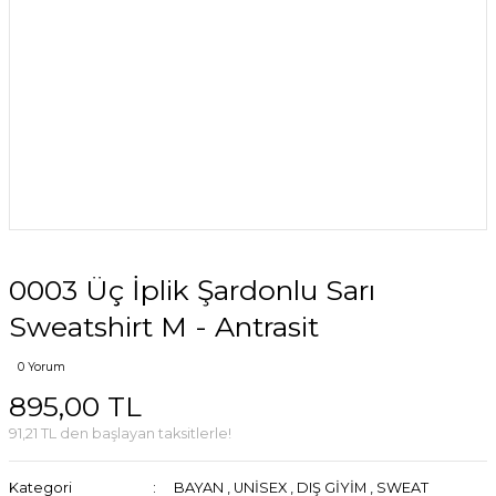
0003 Üç İplik Şardonlu Sarı
Sweatshirt M - Antrasit
0 Yorum
895,00 TL
91,21 TL den başlayan taksitlerle!
Kategori
BAYAN
,
UNİSEX
,
DIŞ GİYİM
,
SWEAT