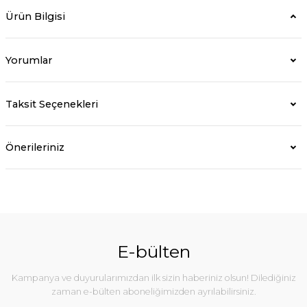
Ürün Bilgisi
Yorumlar
Taksit Seçenekleri
Önerileriniz
E-bülten
Kampanya ve duyurularımızdan ilk sizin haberiniz olsun! Dilediğiniz
zaman e-bülten aboneliğimizden ayrılabilirsiniz.