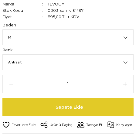
Marka
TEVOOY
Stok Kodu
0003_sari_k_61497
Fiyat
895,00 TL + KDV
Beden
Renk
Sepete Ekle
Ürünü Paylaş
Tavsiye Et
Karşılaştır