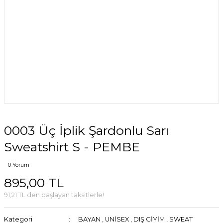
0003 Üç İplik Şardonlu Sarı
Sweatshirt S - PEMBE
0 Yorum
895,00 TL
91,21 TL den başlayan taksitlerle!
Kategori
BAYAN
,
UNİSEX
,
DIŞ GİYİM
,
SWEAT