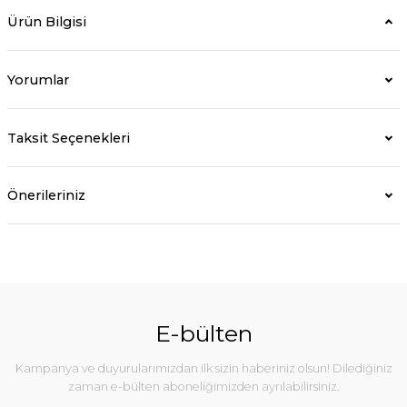
Ürün Bilgisi
Yorumlar
Taksit Seçenekleri
Önerileriniz
E-bülten
Kampanya ve duyurularımızdan ilk sizin haberiniz olsun! Dilediğiniz
zaman e-bülten aboneliğimizden ayrılabilirsiniz.