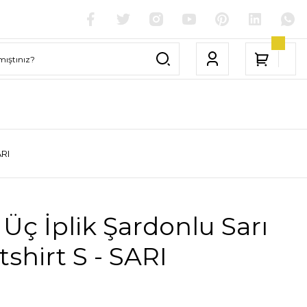
ARI
Üç İplik Şardonlu Sarı
shirt S - SARI