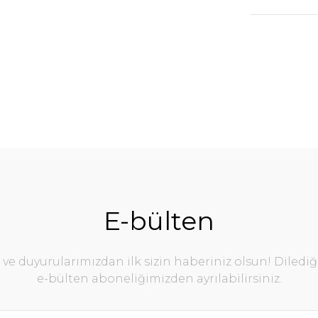
E-bülten
e duyurularımızdan ilk sizin haberiniz olsun! Diledi
e-bülten aboneliğimizden ayrılabilirsiniz.