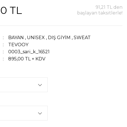
00 TL
91,21 TL den
başlayan taksitlerle!
BAYAN
,
UNİSEX
,
DIŞ GİYİM
,
SWEAT
TEVOOY
0003_sari_k_16521
895,00 TL + KDV