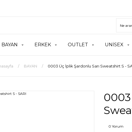
BAYAN
ERKEK
OUTLET
UNİSEX
nasayfa
BAYAN
0003 Üç İplik Şardonlu Sarı Sweatshirt S - S
0003 
Sweat
0 Yorum