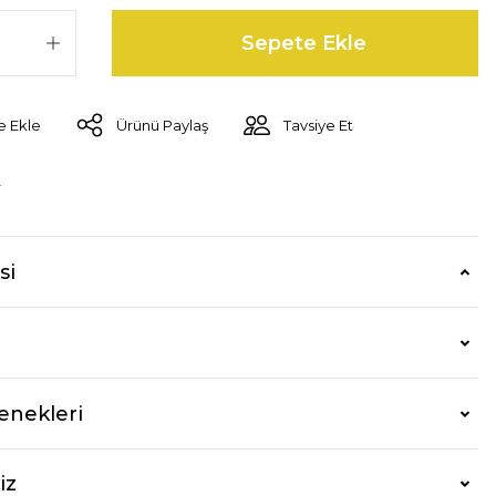
Sepete Ekle
Ürünü Paylaş
Tavsiye Et
r
si
enekleri
iz