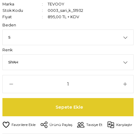
Marka
TEVOOY
Stok Kodu
0003_sari_k_51932
Fiyat
895,00 TL + KDV
Beden
Renk
Sepete Ekle
Ürünü Paylaş
Tavsiye Et
Karşılaştır