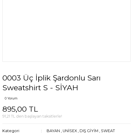
0003 Üç İplik Şardonlu Sarı
Sweatshirt S - SİYAH
0 Yorum
895,00 TL
91,21 TL den başlayan taksitlerle!
Kategori
BAYAN
,
UNİSEX
,
DIŞ GİYİM
,
SWEAT