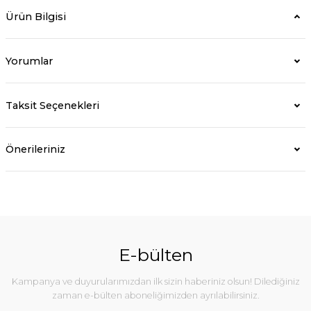
Ürün Bilgisi
Yorumlar
Taksit Seçenekleri
Önerileriniz
E-bülten
Kampanya ve duyurularımızdan ilk sizin haberiniz olsun! Dilediğiniz
zaman e-bülten aboneliğimizden ayrılabilirsiniz.