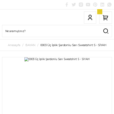
Anasayfa
BAYAN
0003 Üç İplik Şardonlu Sarı Sweatshirt S - SİYAH