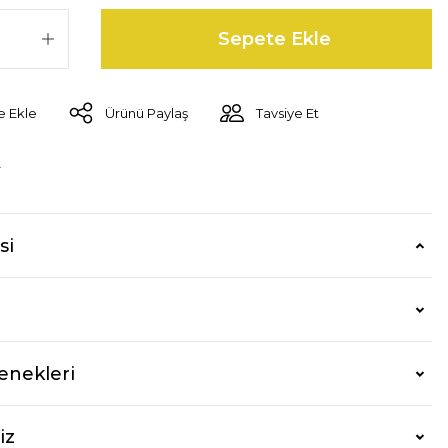
Sepete Ekle
Ürünü Paylaş
Tavsiye Et
r
si
enekleri
iz