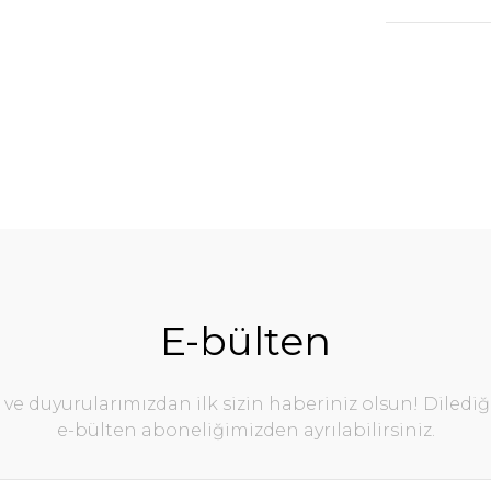
E-bülten
e duyurularımızdan ilk sizin haberiniz olsun! Diledi
e-bülten aboneliğimizden ayrılabilirsiniz.