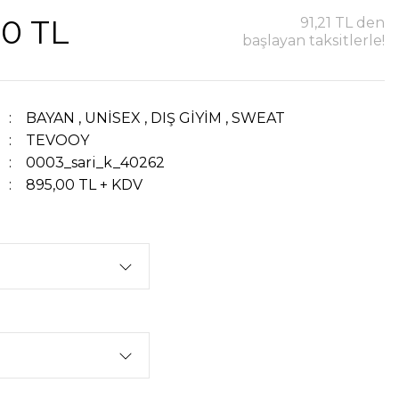
00 TL
91,21 TL den
başlayan taksitlerle!
BAYAN
,
UNİSEX
,
DIŞ GİYİM
,
SWEAT
TEVOOY
0003_sari_k_40262
895,00 TL + KDV