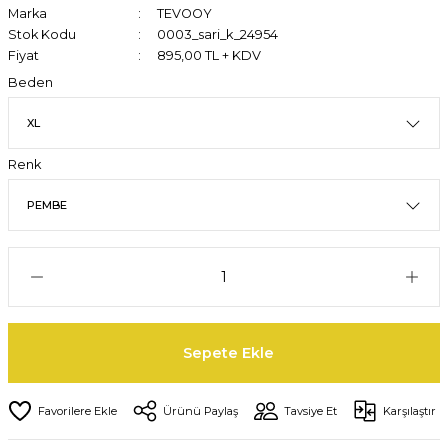
Marka
TEVOOY
Stok Kodu
0003_sari_k_24954
Fiyat
895,00 TL + KDV
Beden
Renk
Sepete Ekle
Ürünü Paylaş
Tavsiye Et
Karşılaştır