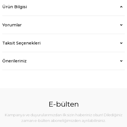
Ürün Bilgisi
Yorumlar
Taksit Seçenekleri
Önerileriniz
E-bülten
Kampanya ve duyurularımızdan ilk sizin haberiniz olsun! Dilediğiniz
zaman e-bülten aboneliğimizden ayrılabilirsiniz.