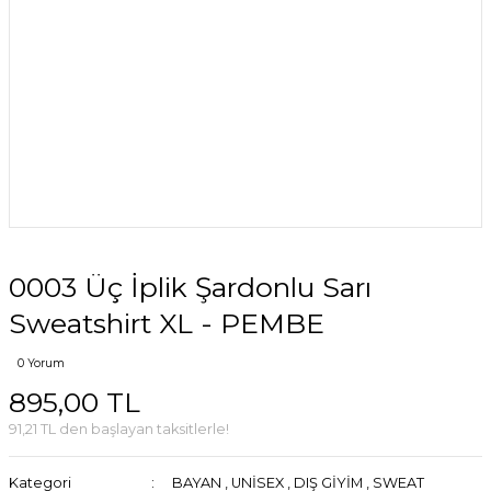
0003 Üç İplik Şardonlu Sarı
Sweatshirt XL - PEMBE
0 Yorum
895,00 TL
91,21 TL den başlayan taksitlerle!
Kategori
BAYAN
,
UNİSEX
,
DIŞ GİYİM
,
SWEAT