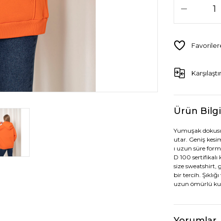
Karşılaştı
Ürün Bilgi
Yumuşak dokusu v
utar. Geniş kesi
ı uzun süre for
D 100 sertifikal
size sweatshirt,
bir tercih. Şıklı
uzun ömürlü kul
Yorumlar