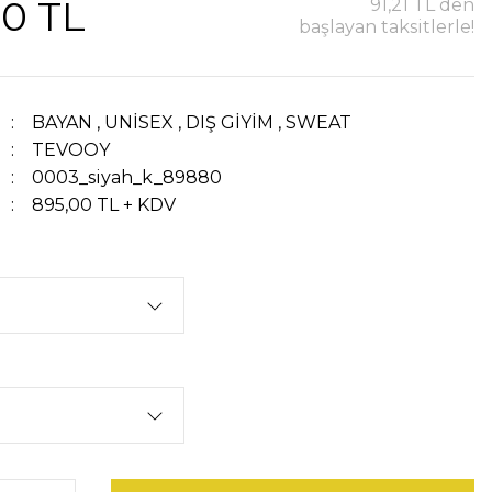
00 TL
91,21 TL den
başlayan taksitlerle!
BAYAN
,
UNİSEX
,
DIŞ GİYİM
,
SWEAT
TEVOOY
0003_siyah_k_89880
895,00 TL + KDV