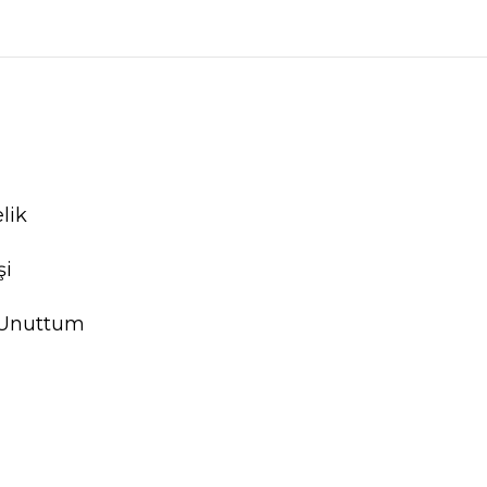
lik
şi
 Unuttum