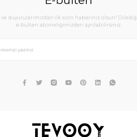
E-bülten
e duyurularımızdan ilk sizin haberiniz olsun! Diledi
e-bülten aboneliğimizden ayrılabilirsiniz.