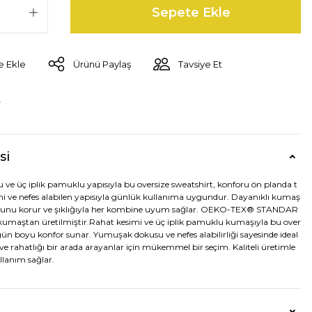
Sepete Ekle
Ürünü Paylaş
Tavsiye Et
r
si
e üç iplik pamuklu yapısıyla bu oversize sweatshirt, konforu ön planda t
mi ve nefes alabilen yapısıyla günlük kullanıma uygundur. Dayanıklı kumaş
munu korur ve şıklığıyla her kombine uyum sağlar. OEKO-TEX® STANDAR
ı kumaştan üretilmiştir.Rahat kesimi ve üç iplik pamuklu kumaşıyla bu over
 gün boyu konfor sunar. Yumuşak dokusu ve nefes alabilirliği sayesinde ideal
ğı ve rahatlığı bir arada arayanlar için mükemmel bir seçim. Kaliteli üretimle
lanım sağlar.