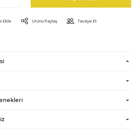
Ürünü Paylaş
Tavsiye Et
r
si
enekleri
iz