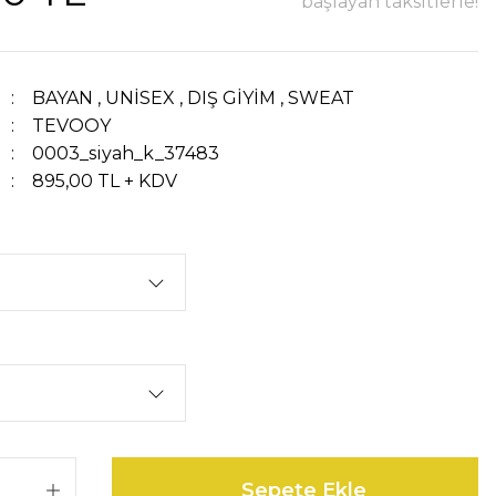
başlayan taksitlerle!
BAYAN
,
UNİSEX
,
DIŞ GİYİM
,
SWEAT
TEVOOY
0003_siyah_k_37483
895,00 TL + KDV
Sepete Ekle