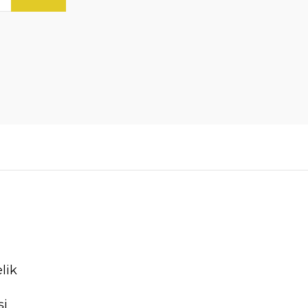
lik
şi