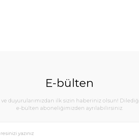
E-bülten
e duyurularımızdan ilk sizin haberiniz olsun! Diledi
e-bülten aboneliğimizden ayrılabilirsiniz.