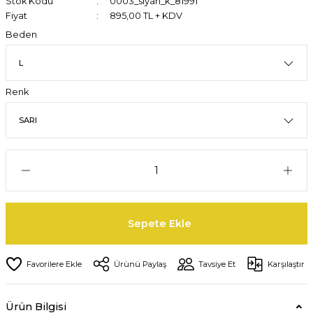
Stok Kodu
0003_siyah_k_81991
Fiyat
895,00 TL + KDV
Beden
Renk
Sepete Ekle
Ürünü Paylaş
Tavsiye Et
Karşılaştır
Ürün Bilgisi