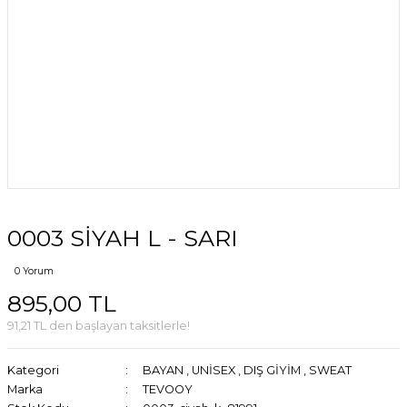
0003 SİYAH L - SARI
0 Yorum
895,00 TL
91,21 TL den başlayan taksitlerle!
Kategori
BAYAN
,
UNİSEX
,
DIŞ GİYİM
,
SWEAT
Marka
TEVOOY