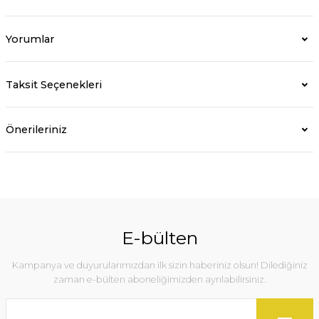
Yorumlar
Taksit Seçenekleri
Önerileriniz
E-bülten
Kampanya ve duyurularımızdan ilk sizin haberiniz olsun! Dilediğiniz
zaman e-bülten aboneliğimizden ayrılabilirsiniz.