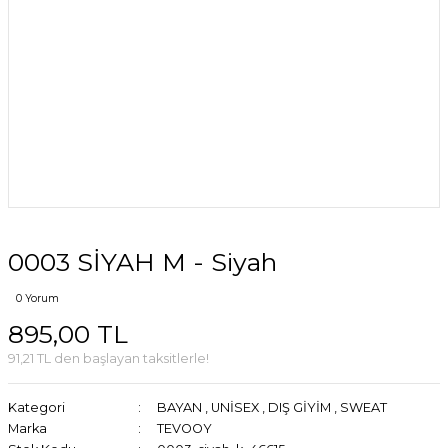
0003 SİYAH M - Siyah
0 Yorum
895,00 TL
91,21 TL den başlayan taksitlerle!
Kategori
BAYAN
,
UNİSEX
,
DIŞ GİYİM
,
SWEAT
Marka
TEVOOY