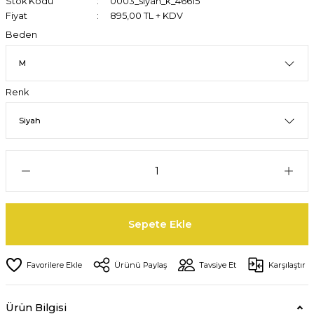
Stok Kodu
0003_siyah_k_46615
Fiyat
895,00 TL + KDV
Beden
Renk
Sepete Ekle
Ürünü Paylaş
Tavsiye Et
Karşılaştır
Ürün Bilgisi