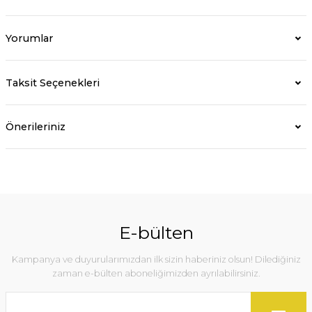
Yorumlar
Taksit Seçenekleri
Önerileriniz
E-bülten
Kampanya ve duyurularımızdan ilk sizin haberiniz olsun! Dilediğiniz
zaman e-bülten aboneliğimizden ayrılabilirsiniz.