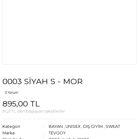
0003 SİYAH S - MOR
0 Yorum
895,00 TL
91,21 TL den başlayan taksitlerle!
Kategori
BAYAN
,
UNİSEX
,
DIŞ GİYİM
,
SWEAT
Marka
TEVOOY