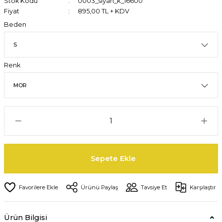
Stok Kodu
0003_siyah_k_16600
Fiyat
895,00 TL + KDV
Beden
Renk
Sepete Ekle
Ürünü Paylaş
Tavsiye Et
Karşılaştır
Ürün Bilgisi