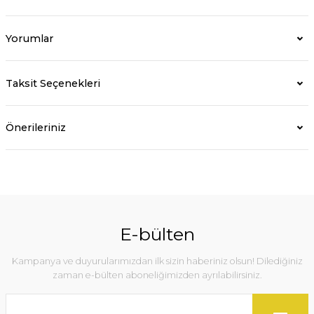
Yorumlar
Taksit Seçenekleri
Önerileriniz
E-bülten
Kampanya ve duyurularımızdan ilk sizin haberiniz olsun! Dilediğiniz
zaman e-bülten aboneliğimizden ayrılabilirsiniz.