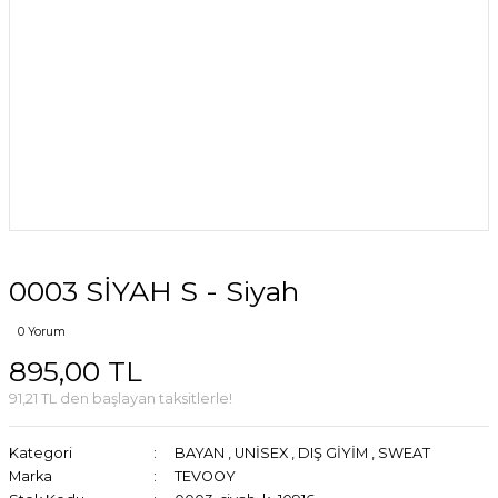
0003 SİYAH S - Siyah
0 Yorum
895,00 TL
91,21 TL den başlayan taksitlerle!
Kategori
BAYAN
,
UNİSEX
,
DIŞ GİYİM
,
SWEAT
Marka
TEVOOY