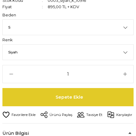
Stok Kodu
0003_siyah_k_10916
Fiyat
895,00 TL + KDV
Beden
Renk
Sepete Ekle
Ürünü Paylaş
Tavsiye Et
Karşılaştır
Ürün Bilgisi