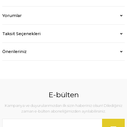
Yorumlar
Taksit Seçenekleri
Önerileriniz
E-bülten
Kampanya ve duyurularımızdan ilk sizin haberiniz olsun! Dilediğiniz
zaman e-bülten aboneliğimizden ayrılabilirsiniz.