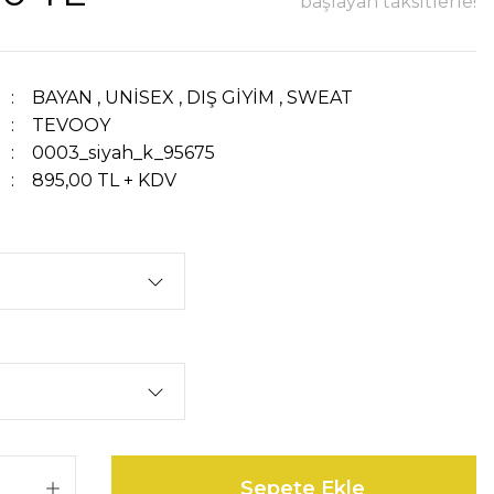
başlayan taksitlerle!
BAYAN
,
UNİSEX
,
DIŞ GİYİM
,
SWEAT
TEVOOY
0003_siyah_k_95675
895,00 TL + KDV
Sepete Ekle