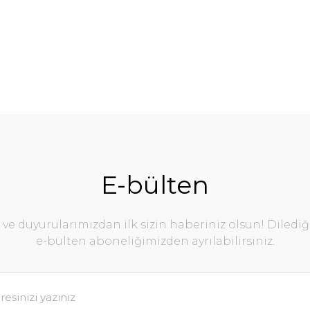
E-bülten
e duyurularımızdan ilk sizin haberiniz olsun! Diledi
e-bülten aboneliğimizden ayrılabilirsiniz.