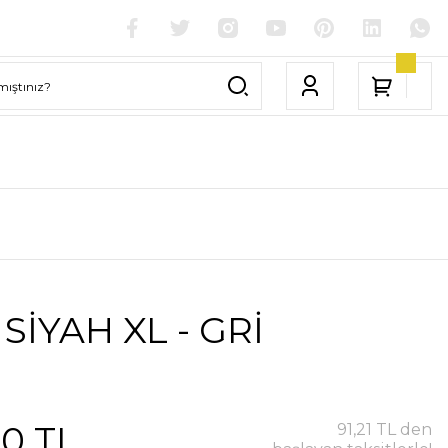
SİYAH XL - GRİ
00 TL
91,21 TL den