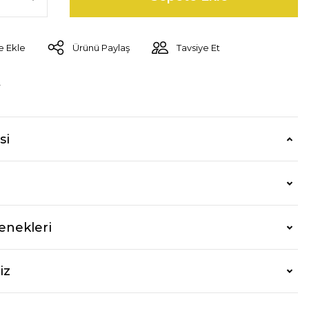
Ürünü Paylaş
Tavsiye Et
r
si
enekleri
iz