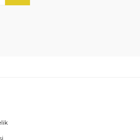
lik
şi