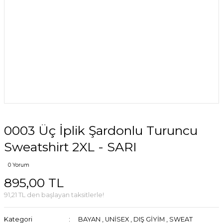
0003 Üç İplik Şardonlu Turuncu
Sweatshirt 2XL - SARI
0 Yorum
895,00 TL
91,21 TL den başlayan taksitlerle!
Kategori
BAYAN
,
UNİSEX
,
DIŞ GİYİM
,
SWEAT