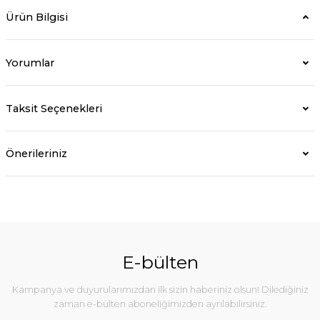
Ürün Bilgisi
Yorumlar
Taksit Seçenekleri
Önerileriniz
E-bülten
Kampanya ve duyurularımızdan ilk sizin haberiniz olsun! Dilediğiniz
zaman e-bülten aboneliğimizden ayrılabilirsiniz.