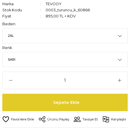
Marka
TEVOOY
Stok Kodu
0003_turuncu_k_60866
Fiyat
895,00 TL + KDV
Beden
Renk
Sepete Ekle
Ürünü Paylaş
Tavsiye Et
Karşılaştır