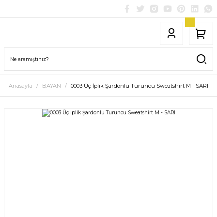
Anasayfa
BAYAN
0003 Üç İplik Şardonlu Turuncu Sweatshirt M - SARI