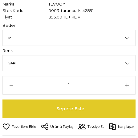
Marka
TEVOOY
Stok Kodu
0003_turuncu_k_42891
Fiyat
895,00 TL + KDV
Beden
Renk
Sepete Ekle
Ürünü Paylaş
Tavsiye Et
Karşılaştır