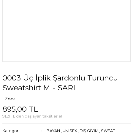
0003 Üç İplik Şardonlu Turuncu
Sweatshirt M - SARI
0 Yorum
895,00 TL
91,21 TL den başlayan taksitlerle!
Kategori
BAYAN
,
UNİSEX
,
DIŞ GİYİM
,
SWEAT