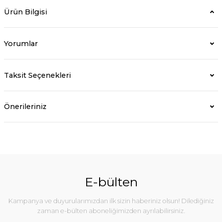
Ürün Bilgisi
Yorumlar
Taksit Seçenekleri
Önerileriniz
E-bülten
Kampanya ve duyurularımızdan ilk sizin haberiniz olsun! Dilediğiniz
zaman e-bülten aboneliğimizden ayrılabilirsiniz.